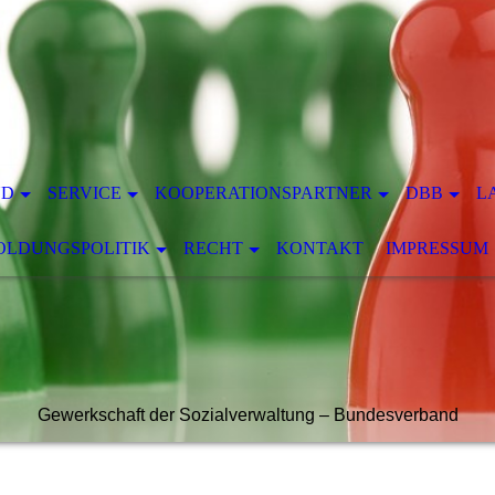
ND
SERVICE
KOOPERATIONSPARTNER
DBB
L
SOLDUNGSPOLITIK
RECHT
KONTAKT
IMPRESSUM
Gewerkschaft der Sozialverwaltung – Bundesverband