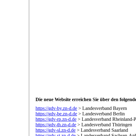
Die neue Website erreichen Sie über den folgen
https://gdv-by.zn-d.de
> Landesverband Bayern
https://gdv-be.zn-d.de
> Landesverband Berlin
https://gdv-rp.zn-d.de
> Landesverband Rheinland-P
https://gdv-th.zn-d.de
> Landesverband Thüringen
https://gdv-sl.zn-d.de
> Landesverband Saarland
https://gdv-st.zn-d.de
> Landesverband Sachsen-Anh