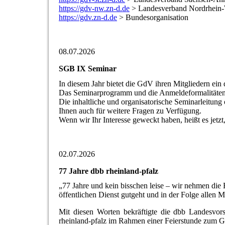
https://gdv-nw.zn-d.de
> Landesverband Nordrhein-
https://gdv.zn-d.de
> Bundesorganisation
08.07.2026
SGB IX Seminar
In diesem Jahr bietet die GdV ihren Mitgliedern ei
Das Seminarprogramm und die Anmeldeformalitäten
Die inhaltliche und organisatorische Seminarleitung
Ihnen auch für weitere Fragen zu Verfügung.
Wenn wir Ihr Interesse geweckt haben, heißt es jetzt
02.07.2026
77 Jahre dbb rheinland-pfalz
„77 Jahre und kein bisschen leise – wir nehmen die 
öffentlichen Dienst gutgeht und in der Folge allen 
Mit diesen Worten bekräftigte die dbb Landesvors
rheinland-pfalz im Rahmen einer Feierstunde zum 