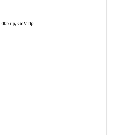
: dbb rlp, GdV rlp