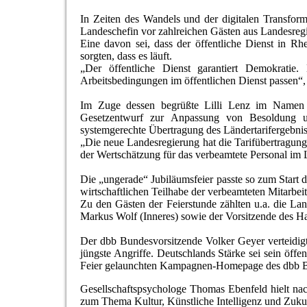
In Zeiten des Wandels und der digitalen Transform
Landeschefin vor zahlreichen Gästen aus Landesregi
Eine davon sei, dass der öffentliche Dienst in Rh
sorgten, dass es läuft.
„Der öffentliche Dienst garantiert Demokratie.
Arbeitsbedingungen im öffentlichen Dienst passen“, 
Im Zuge dessen begrüßte Lilli Lenz im Namen d
Gesetzentwurf zur Anpassung von Besoldung u
systemgerechte Übertragung des Ländertarifergebni
„Die neue Landesregierung hat die Tarifübertragung i
der Wertschätzung für das verbeamtete Personal im
Die „ungerade“ Jubiläumsfeier passte so zum Start 
wirtschaftlichen Teilhabe der verbeamteten Mitarbe
Zu den Gästen der Feierstunde zählten u.a. die La
Markus Wolf (Inneres) sowie der Vorsitzende des Ha
Der dbb Bundesvorsitzende Volker Geyer verteidig
jüngste Angriffe. Deutschlands Stärke sei sein öffe
Feier gelaunchten Kampagnen-Homepage des dbb Bun
Gesellschaftspsychologe Thomas Ebenfeld hielt nac
zum Thema Kultur, Künstliche Intelligenz und Zukun