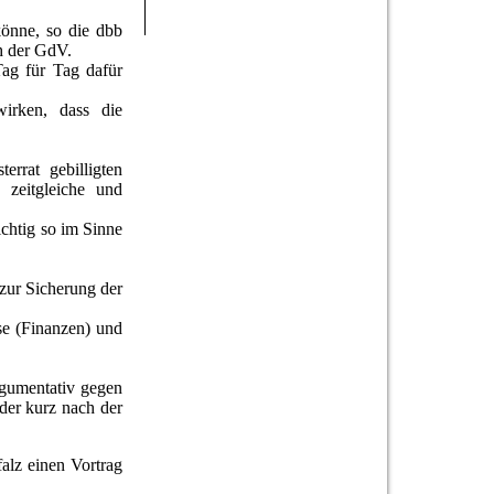
könne, so die dbb
h der GdV.
Tag für Tag dafür
wirken, dass die
rrat gebilligten
zeitgleiche und
ichtig so im Sinne
zur Sicherung der
se (Finanzen) und
rgumentativ gegen
 der kurz nach der
alz einen Vortrag