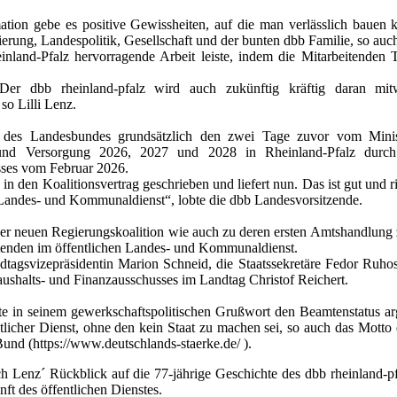
ation gebe es positive Gewissheiten, auf die man verlässlich bauen 
erung, Landespolitik, Gesellschaft und der bunten dbb Familie, so auc
einland-Pfalz hervorragende Arbeit leiste, indem die Mitarbeitenden 
 Der dbb rheinland-pfalz wird auch zukünftig kräftig daran mit
so Lilli Lenz.
es Landesbundes grundsätzlich den zwei Tage zuvor vom Ministe
nd Versorgung 2026, 2027 und 2028 in Rheinland-Pfalz durch 
sses vom Februar 2026.
n den Koalitionsvertrag geschrieben und liefert nun. Das ist gut und r
 Landes- und Kommunaldienst“, lobte die dbb Landesvorsitzende.
der neuen Regierungskoalition wie auch zu deren ersten Amtshandlung 
itenden im öffentlichen Landes- und Kommunaldienst.
ndtagsvizepräsidentin Marion Schneid, die Staatssekretäre Fedor Ruho
ushalts- und Finanzausschusses im Landtag Christof Reichert.
te in seinem gewerkschaftspolitischen Grußwort den Beamtenstatus a
ntlicher Dienst, ohne den kein Staat zu machen sei, so auch das Motto
d (https://www.deutschlands-staerke.de/ ).
h Lenz´ Rückblick auf die 77-jährige Geschichte des dbb rheinland-pf
ft des öffentlichen Dienstes.