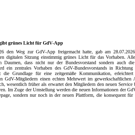
gibt grünes Licht für GdV-App
26 den Weg zur GdV-App freigemacht hatte, gab am 28.07.202
ten digitalen Sitzung einstimmig grünes Licht für das Vorhaben. Al
nem Daumen, dass nicht nur der Bundesvorstand sondern auch di
ird ein zentrales Vorhaben des GdV-Bundesvorstands in Richtung 
t die Grundlage für eine zeitgemäße Kommunikation, erleichte
den GdV-Mitgliedern einen echten Mehrwert im gewerkschaftlichen 
ch, wesentlich früher als erwartet den Mitgliedern den neuen Service 
ieren. Im Zuge der Umstellung werden die neuen Informationen der Gd
epage, sondern nur noch in der neuen Plattform, die konsequent fü